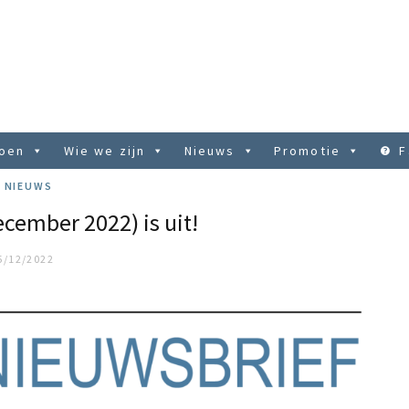
doen
Wie we zijn
Nieuws
Promotie
F
NIEUWS
cember 2022) is uit!
5/12/2022