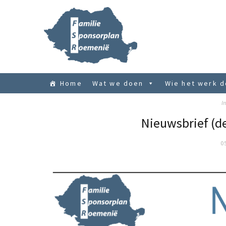
Home
Wat we doen
Wie het werk 
In
Nieuwsbrief (de
0