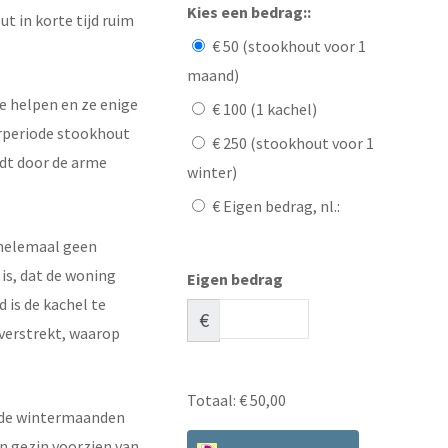
Kies een bedrag::
t in korte tijd ruim
€ 50 (stookhout voor 1
maand)
 helpen en ze enige
€ 100 (1 kachel)
erperiode stookhout
€ 250 (stookhout voor 1
rdt door de arme
winter)
€ Eigen bedrag, nl.:
 helemaal geen
 is, dat de woning
Eigen bedrag
 is de kachel te
€
verstrekt, waarop
Totaal:
€ 50,00
 de wintermaanden
én gezin voorzien van