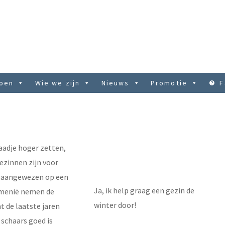
doen
Wie we zijn
Nieuws
Promotie
F
aadje hoger zetten,
gezinnen zijn voor
d aangewezen op een
Ja, ik help graag een gezin de
oemenië nemen de
winter door!
t de laatste jaren
schaars goed is