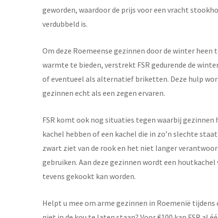
geworden, waardoor de prijs voor een vracht stookhou
verdubbeld is.
Om deze Roemeense gezinnen door de winter heen te
warmte te bieden, verstrekt FSR gedurende de wint
of eventueel als alternatief briketten. Deze hulp wo
gezinnen echt als een zegen ervaren.
FSR komt ook nog situaties tegen waarbij gezinnen
kachel hebben of een kachel die in zo’n slechte staat
zwart ziet van de rook en het niet langer verantwoord
gebruiken. Aan deze gezinnen wordt een houtkachel 
tevens gekookt kan worden.
Helpt u mee om arme gezinnen in Roemenië tijdens
niet in de kou te laten staan? Voor €100 kan FSR al é