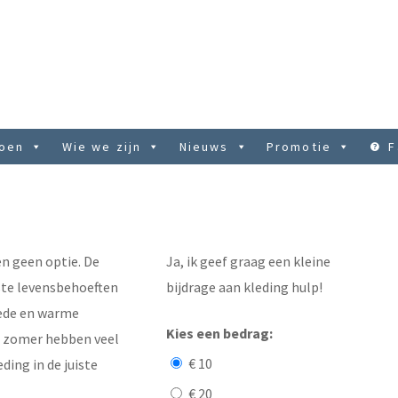
doen
Wie we zijn
Nieuws
Promotie
F
n geen optie. De
Ja, ik geef graag een kleine
rste levensbehoeften
bijdrage aan kleding hulp!
oede en warme
Kies een bedrag:
de zomer hebben veel
€ 10
ing in de juiste
€ 20