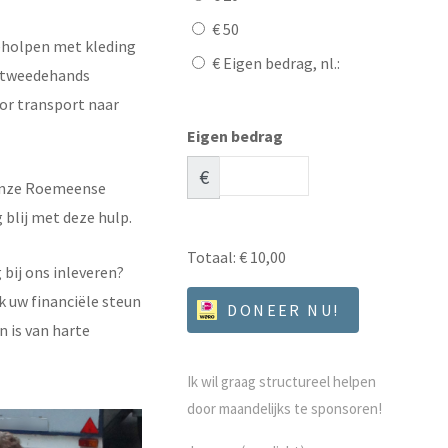
€ 50
holpen met kleding
€ Eigen bedrag, nl.:
t tweedehands
or transport naar
Eigen bedrag
€
 onze Roemeense
 blij met deze hulp.
Totaal:
€ 10,00
bij ons inleveren?
k uw financiële steun
DONEER NU!
 is van harte
Ik wil graag structureel helpen
door maandelijks te sponsoren!