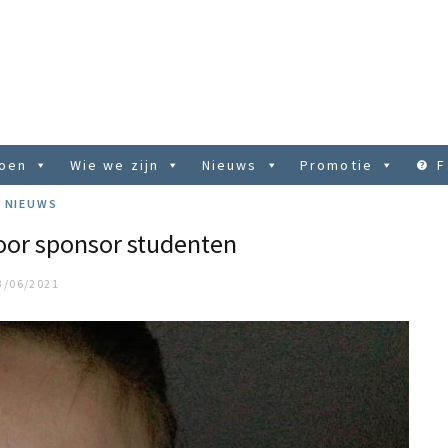
doen
Wie we zijn
Nieuws
Promotie
F
NIEUWS
oor sponsor studenten
3/06/2021