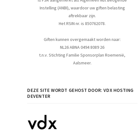
is FSR aangemerkt als Algemeen Nut Beogende
Instelling (ANBI), waardoor uw giften belasting
aftrekbaar zijn.
Het RSIN nr. is 850762078.
Giften kunnen overgemaakt worden naar:
NL26 ABNA 0494 8089 26
t.n.v. Stichting Familie Sponsorplan Roemenië,
Aalsmeer.
DEZE SITE WORDT GEHOST DOOR: VDX HOSTING
DEVENTER