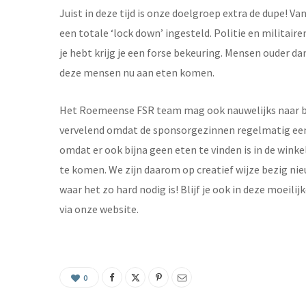
Juist in deze tijd is onze doelgroep extra de dupe! V
een totale ‘lock down’ ingesteld. Politie en militaire
je hebt krijg je een forse bekeuring. Mensen ouder dan
deze mensen nu aan eten komen.
Het Roemeense FSR team mag ook nauwelijks naar bui
vervelend omdat de sponsorgezinnen regelmatig een
omdat er ook bijna geen eten te vinden is in de wink
te komen. We zijn daarom op creatief wijze bezig ni
waar het zo hard nodig is! Blijf je ook in deze moeili
via onze website.
0