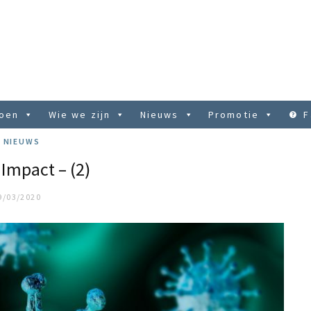
doen
Wie we zijn
Nieuws
Promotie
F
NIEUWS
Impact – (2)
9/03/2020